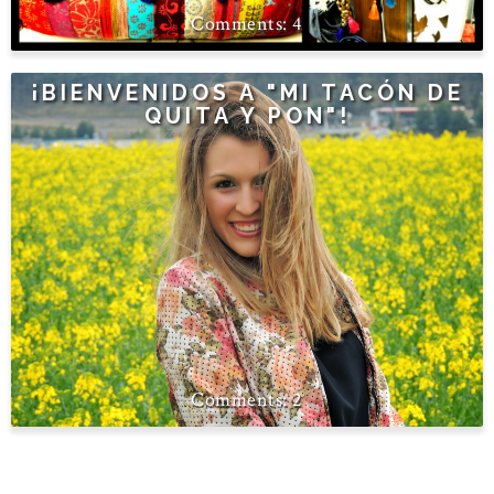
4
¡BIENVENIDOS A "MI TACÓN DE
QUITA Y PON"!
2