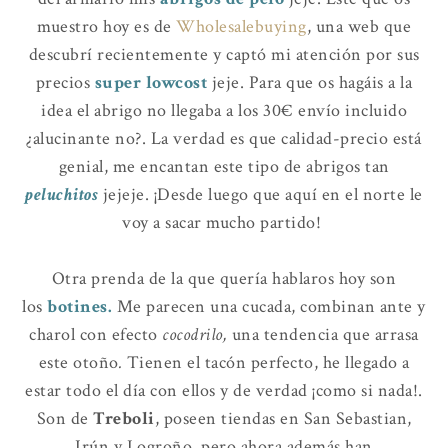
muestro hoy es de
Wholesalebuying
, una web que
descubrí recientemente y captó mi atención por sus
precios
super lowcost
jeje. Para que os hagáis a la
idea el abrigo no llegaba a los 30€ envío incluido
¿alucinante no?. La verdad es que calidad-precio está
genial, me encantan este tipo de abrigos tan
peluchitos
jejeje. ¡Desde luego que aquí en el norte le
voy a sacar mucho partido!
Otra prenda de la que quería hablaros hoy son
los
botines.
Me parecen
una cucada, combinan ante y
charol con efecto
cocodrilo,
una tendencia que arrasa
este otoño
.
Tienen el tacón perfecto, he llegado a
estar todo el día con ellos y de verdad ¡como si nada!.
Son de
Treboli
, poseen tiendas en San Sebastian,
Irún y Logroño, pero ahora además han