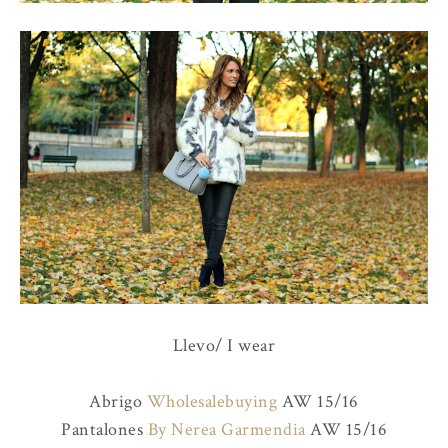
Llevo/ I wear
Abrigo
Wholesalebuying
AW 15/16
Pantalones
By Nerea Garmendia
AW 15/16