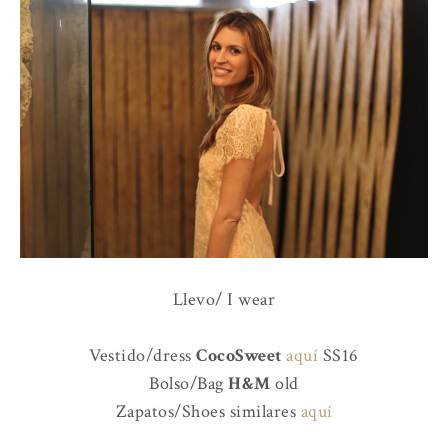
Llevo/ I wear
Vestido/dress
CocoSweet
aquí
SS16
Bolso/Bag
H&M
old
Zapatos/Shoes similares
aquí