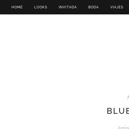
HOME
LOOKS
INVITADA
BODA
VIAJES
BLU
doming