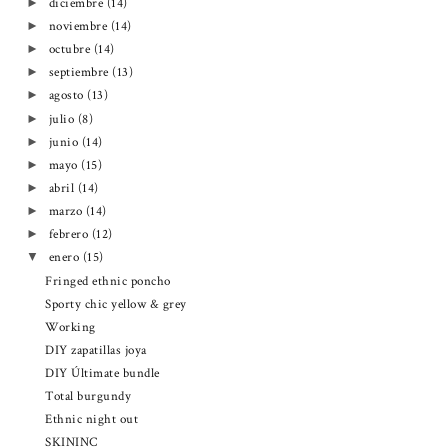
diciembre
(14)
►
noviembre
(14)
►
octubre
(14)
►
septiembre
(13)
►
agosto
(13)
►
julio
(8)
►
junio
(14)
►
mayo
(15)
►
abril
(14)
►
marzo
(14)
►
febrero
(12)
►
enero
(15)
▼
Fringed ethnic poncho
Sporty chic yellow & grey
Working
DIY zapatillas joya
DIY Últimate bundle
Total burgundy
Ethnic night out
SKININC