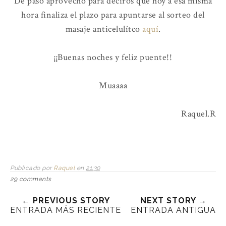
De paso aprovecho para deciros que hoy a esa misma
hora finaliza el plazo para apuntarse al sorteo del
masaje anticelulítco
aquí
.
¡¡Buenas noches y feliz puente!!
Muaaaa
Raquel.R
Publicado por
Raquel
en
21:30
29 comments
← PREVIOUS STORY
NEXT STORY →
ENTRADA MÁS RECIENTE
ENTRADA ANTIGUA