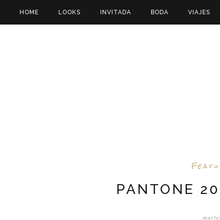
HOME
LOOKS
INVITADA
BODA
VIAJES
Feat
PANTONE 20
martes