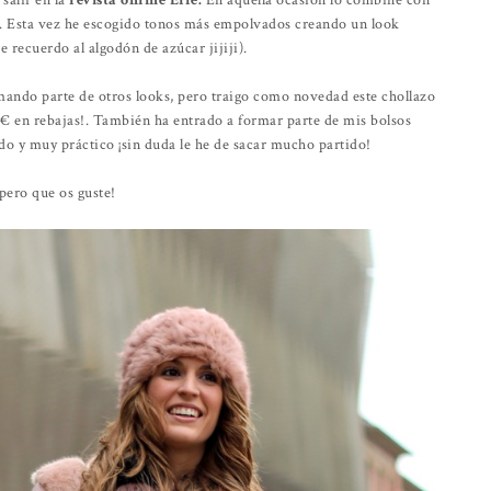
 salir en la
revista online Elle.
En aquella ocasión lo combiné con
. Esta vez he escogido tonos más empolvados creando un look
 recuerdo al algodón de azúcar jijiji).
mando parte de otros looks, pero traigo como novedad este chollazo
0€ en rebajas!. También ha entrado a formar parte de mis bolsos
o y muy práctico ¡sin duda le he de sacar mucho partido!
pero que os guste!