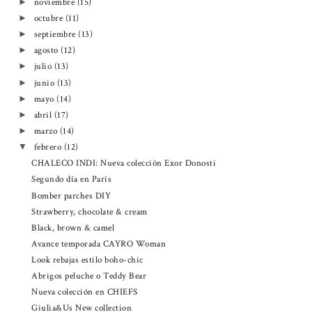
noviembre
(15)
►
octubre
(11)
►
septiembre
(13)
►
agosto
(12)
►
julio
(13)
►
junio
(13)
►
mayo
(14)
►
abril
(17)
►
marzo
(14)
►
febrero
(12)
▼
CHALECO INDI: Nueva colección Exor Donosti
Segundo día en París
Bomber parches DIY
Strawberry, chocolate & cream
Black, brown & camel
Avance temporada CAYRO Woman
Look rebajas estilo boho-chic
Abrigos peluche o Teddy Bear
Nueva colección en CHIEFS
Giulia&Us New collection