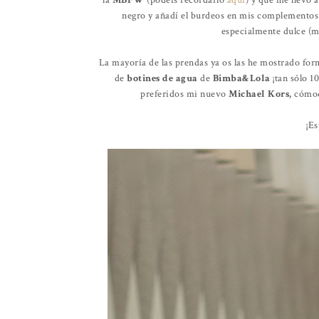
la
MBFW
(podéis recordarlo
aquí
) y que me llevó a
negro y añadí el burdeos en mis complementos
especialmente dulce (me
La mayoría de las prendas ya os las he mostrado for
de
botines de agua
de
Bimba&Lola
¡tan sólo 1
preferidos mi nuevo
Michael Kors,
cómod
¡Es