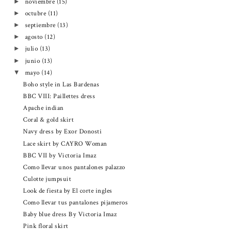
noviembre
(15)
►
octubre
(11)
►
septiembre
(13)
►
agosto
(12)
►
julio
(13)
►
junio
(13)
►
mayo
(14)
▼
Boho style in Las Bardenas
BBC VIII: Paillettes dress
Apache indian
Coral & gold skirt
Navy dress by Exor Donosti
Lace skirt by CAYRO Woman
BBC VII by Victoria Imaz
Como llevar unos pantalones palazzo
Culotte jumpsuit
Look de fiesta by El corte ingles
Como llevar tus pantalones pijameros
Baby blue dress By Victoria Imaz
Pink floral skirt