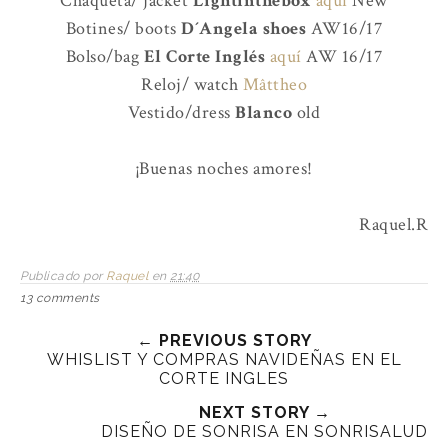
Chaqueta/ jacket
Lightinthebox
aquí
New
Botines/ boots
D´Angela shoes
AW16/17
Bolso/bag
El Corte Inglés
aquí
AW 16/17
Reloj/ watch
Mâttheo
Vestido/dress
Blanco
old
¡Buenas noches amores!
Raquel.R
Publicado por
Raquel
en
21:40
13 comments
← PREVIOUS STORY
WHISLIST Y COMPRAS NAVIDEÑAS EN EL
CORTE INGLES
NEXT STORY →
DISEÑO DE SONRISA EN SONRISALUD