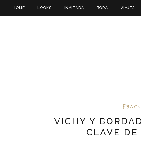
HOME
LOOKS
INVITADA
BODA
VIAJES
Feat
VICHY Y BORDA
CLAVE DE