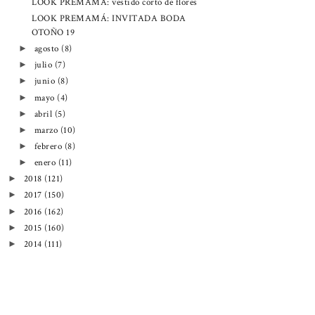
LOOK PREMAMÁ: vestido corto de flores
LOOK PREMAMÁ: INVITADA BODA
OTOÑO 19
agosto
(8)
►
julio
(7)
►
junio
(8)
►
mayo
(4)
►
abril
(5)
►
marzo
(10)
►
febrero
(8)
►
enero
(11)
►
2018
(121)
►
2017
(150)
►
2016
(162)
►
2015
(160)
►
2014
(111)
►