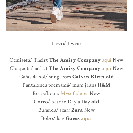
Llevo/ I wear
Camiseta/ Thsirt
The Amisy Company
aquí
New
Chaqueta/ jacket
The Amisy Company
aquí
New
Gafas de sol/ sunglasses
Calvin Klein old
Pantalones premamá/ mum jeans
H&M
Botas/boots
Mysoftshoes
New
Gorro/ beanie Day a Day
old
Bufanda/ scarf
Zara
New
Bolso/ bag
Guess
aquí