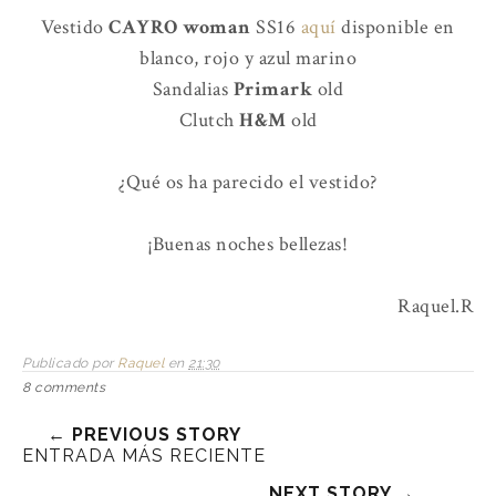
Vestido
CAYRO woman
SS16
aquí
disponible en
blanco, rojo y azul marino
Sandalias
Primark
old
Clutch
H&M
old
¿Qué os ha parecido el vestido?
¡Buenas noches bellezas!
Raquel.R
Publicado por
Raquel
en
21:30
8 comments
← PREVIOUS STORY
ENTRADA MÁS RECIENTE
NEXT STORY →