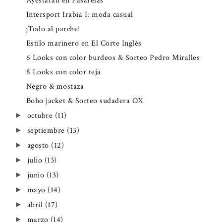
Ayestaran en Pasarelas
Intersport Irabia I: moda casual
¡Todo al parche!
Estilo marinero en El Corte Inglés
6 Looks con color burdeos & Sorteo Pedro Miralles
8 Looks con color teja
Negro & mostaza
Boho jacket & Sorteo sudadera OX
octubre
(11)
►
septiembre
(13)
►
agosto
(12)
►
julio
(13)
►
junio
(13)
►
mayo
(14)
►
abril
(17)
►
marzo
(14)
►