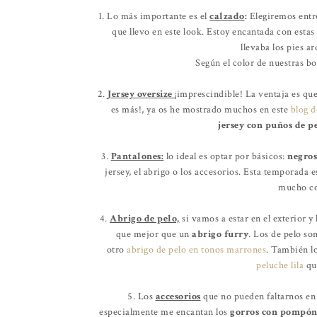
1. Lo más importante es el
calzado
:
Elegiremos ent
que llevo en este look. Estoy encantada con estas
llevaba los pies a
Según el color de nuestras bo
2.
Jersey oversize
¡
imprescindible! La ventaja es que
es más!, ya os he mostrado muchos en este
blog 
jersey con puños de p
3.
Pantalones:
lo ideal es optar por básicos:
negros
jersey, el abrigo o los accesorios. Esta temporad
mucho con
4.
Abrigo de pelo,
si vamos a estar en el exterior y
que mejor que un
abrigo furry
. Los de pelo so
otro
abrigo de pelo en tonos marrones
. También l
peluche lila
que
5. Los
accesorios
que no pueden faltarnos en 
especialmente me encantan los
gorros con pompó