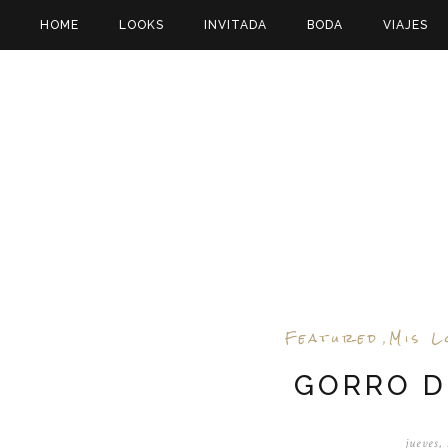
HOME
LOOKS
INVITADA
BODA
VIAJES
Featured
Mis L
,
GORRO D
jueves,