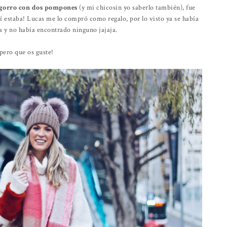
gorro con dos pompones
(y mi chicosin yo saberlo también), fue
ahí estaba! Lucas me lo compró como regalo, por lo visto ya se había
 y no había encontrado ninguno jajaja.
pero que os guste!