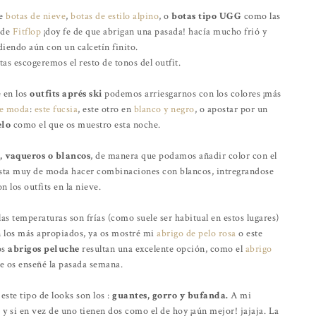
re
botas de nieve
,
botas de estilo alpino
, o
botas tipo UGG
como las
 de
Fitflop
¡doy fe de que abrigan una pasada! hacía mucho frió y
rdiendo aún con un calcetín finito.
tas escogeremos el resto de tonos del outfit.
 en los
outfits aprés ski
podemos arriesgarnos con los colores ¡más
de moda
:
este fucsia
, este otro en
blanco y negro
, o apostar por un
elo
como el que os muestro esta noche.
, vaqueros o blancos
, de manera que podamos añadir color con el
a esta muy de moda hacer combinaciones con blancos, intregrandose
 los outfits en la nieve.
 las temperaturas son frías (como suele ser habitual en estos lugares)
n los más apropiados, ya os mostré mi
abrigo de pelo rosa
o este
os
abrigos peluche
resultan una excelente opción, como el
abrigo
 os enseñé la pasada semana.
este tipo de looks son los :
guantes, gorro y bufanda.
A mi
n
y si en vez de uno tienen dos como el de hoy ¡aún mejor! jajaja. La