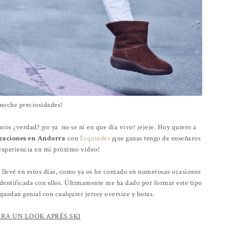
 noche preciosidades!
ros ¿verdad? ¡yo ya no se ni en que día vivo! jejeje. Hoy quiero a
caciones en Andorra
con
Esquiades
¡que ganas tengo de enseñaros
experiencia en mi próximo vídeo!
 llevé en estos días, como ya os he contado en numerosas ocasiones
identificada con ellos. Últimamente me ha dado por formar este tipo
quedan genial con cualquier jersey oversize y botas.
ARA UN LOOK APRÉS SKI