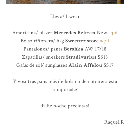
Llevo/ I wear
Americana/ blazer
Mercedes Beltran
New
aquí
Bolso riñonera/ bag
Sweetter store
aquí
Pantalones/ pants
Bershka
AW 17/18
Zapatillas/ sneakers
Stradivarius
SS18
Gafas de sol/ sunglasses
Alain Affelou
SS17
Y vosotras ¿sois más de bolso o de riñonera esta
temporada?
¡Feliz noche preciosas!
Raquel.R