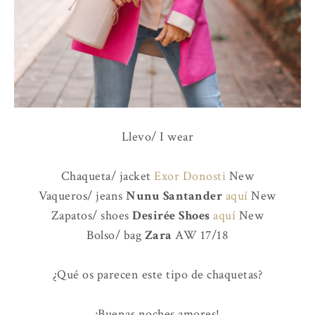
Llevo/ I wear
Chaqueta/ jacket
Exor Donosti
New
Vaqueros/ jeans
Nunu Santander
aquí
New
Zapatos/ shoes
Desirée Shoes
aquí
New
Bolso/ bag
Zara
AW 17/18
¿Qué os parecen este tipo de chaquetas?
¡Buenas noches amores!