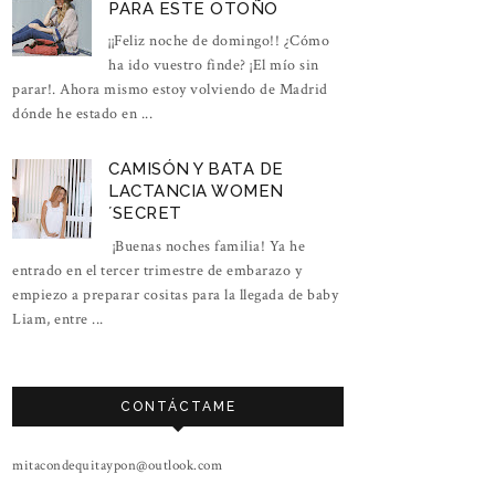
PARA ESTE OTOÑO
¡¡Feliz noche de domingo!! ¿Cómo
ha ido vuestro finde? ¡El mío sin
parar!. Ahora mismo estoy volviendo de Madrid
dónde he estado en ...
CAMISÓN Y BATA DE
LACTANCIA WOMEN
´SECRET
¡Buenas noches familia! Ya he
entrado en el tercer trimestre de embarazo y
empiezo a preparar cositas para la llegada de baby
Liam, entre ...
CONTÁCTAME
mitacondequitaypon@outlook.com