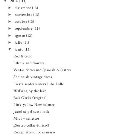
2014
(111)
▼
diciembre
(13)
►
noviembre
(13)
►
octubre
(13)
►
septiembre
(12)
►
agosto
(12)
►
julio
(11)
►
junio
(13)
▼
Red & Gold
Ethnic and flowers
Ventas de verano Spanish & Sisters
Sheinside vintage dress
Fiesta sanferminera Libe Lulle
Walking by the lake
Bali Clicks Original
Pink-yellow New balance
Jasmine princess look
Midi + stilettos
¡¡Sorteo collar étnico!!
Recopilatorio looks mayo