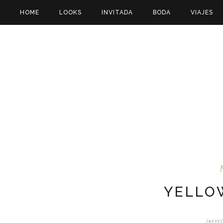
HOME
LOOKS
INVITADA
BODA
VIAJES
YELLO
jueve