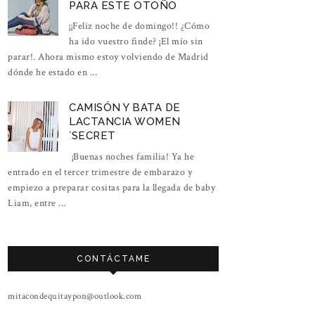
PARA ESTE OTOÑO
¡¡Feliz noche de domingo!! ¿Cómo
ha ido vuestro finde? ¡El mío sin
parar!. Ahora mismo estoy volviendo de Madrid
dónde he estado en ...
CAMISÓN Y BATA DE
LACTANCIA WOMEN
´SECRET
¡Buenas noches familia! Ya he
entrado en el tercer trimestre de embarazo y
empiezo a preparar cositas para la llegada de baby
Liam, entre ...
CONTÁCTAME
mitacondequitaypon@outlook.com