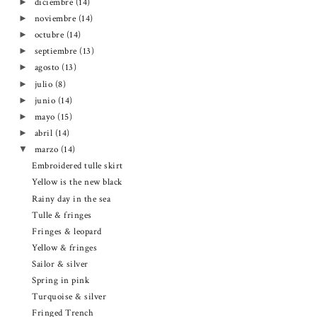
diciembre
(14)
►
noviembre
(14)
►
octubre
(14)
►
septiembre
(13)
►
agosto
(13)
►
julio
(8)
►
junio
(14)
►
mayo
(15)
►
abril
(14)
►
marzo
(14)
▼
Embroidered tulle skirt
Yellow is the new black
Rainy day in the sea
Tulle & fringes
Fringes & leopard
Yellow & fringes
Sailor & silver
Spring in pink
Turquoise & silver
Fringed Trench