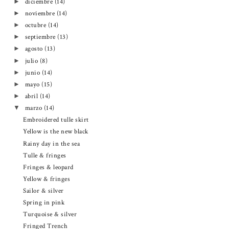
diciembre
(14)
►
noviembre
(14)
►
octubre
(14)
►
septiembre
(13)
►
agosto
(13)
►
julio
(8)
►
junio
(14)
►
mayo
(15)
►
abril
(14)
►
marzo
(14)
▼
Embroidered tulle skirt
Yellow is the new black
Rainy day in the sea
Tulle & fringes
Fringes & leopard
Yellow & fringes
Sailor & silver
Spring in pink
Turquoise & silver
Fringed Trench