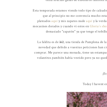
tenía muchas ganas de enseñaros también la 
Esta temporada estamos viendo todo tipo de calzados
que al principio no me convencía mucho esta
plateados
aquí
y mis zapatos nude
aquí
y la verd
mocasines dorados y cuando vi estos en
Gloria´s sh
demasiado "zapatón" ya que tengo el tobillo
La faldita es de
i62
, una tienda de Pamplona de l
novedad que debido a vuestras peticiones han c
comprar. Me parece una monada, tiene un estampado
volantitos ¡también había vestido pero ya no qued
¡Es
Today I havent en