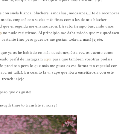
faldita, así que dejaré esta opción para más adelante jeje.
 con suela blanca: bluchers, sandalias, mocasines...He de reconocer
 moda, empecé con suelas más finas como las de mis blucher
ad que enseguida me enamoraron. Llevaba tiempo buscando unos
op
no pude resistirme. Al principio me daba miedo que me quedasen
 bastante fino pero ¡puestos me gustan todavía más! jejeje.
a que ya os he hablado en más ocasiones, ésta vez os cuento como
reado perfil de instagram
aquí
para que también vosotras podáis
 precioso pero lo que más me gusta es esa forma tan especial con
aba mi talla!. En cuanto la ví supe que iba a enseñárosla con este
trench jejeje
pero que os guste!
ougth time to translate it ¡sorry!