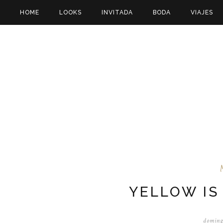
HOME
LOOKS
INVITADA
BODA
VIAJES
YELLOW IS
doming