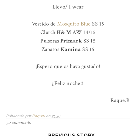
Llevo/ I wear
Vestido de
Mosquito Blue
SS 15
Clutch
H& M
AW 14/15
Pulseras
Primark
SS 15
Zapatos
Kamina
SS 15
¡Espero que os haya gustado!
¡¡Feliz noche!!
Raque.R
Publicado por
Raquel
en
21:30
30 comments
← PREVIOUS STORY