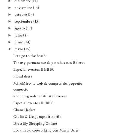
diciembre
(14)
►
noviembre
(14)
►
octubre
(14)
►
septiembre
(13)
►
agosto
(13)
►
julio
(8)
►
junio
(14)
►
mayo
(15)
▼
Lets go to the beach!
Tinte y permanente de pestañas con Boletus
Especial eventos III: BBC
Floral dress
MiroMiro: la web de compras del pequeño
comercio
Shopping online: White Blouses
Especial eventos II: BBC
Chanel Jacket
Giulia & Us: Jumpsuit outfit
Dresslily Shopping Online
Look navy: cooworking con Marta Ucler