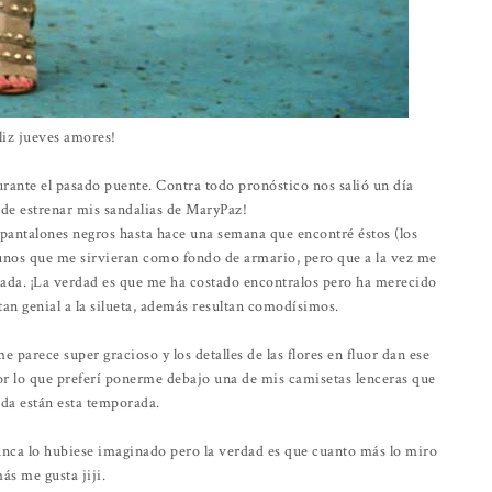
liz jueves amores!
urante el pasado puente. Contra todo pronóstico nos salió un día
ude estrenar mis sandalias de MaryPaz!
pantalones negros hasta hace una semana que encontré éstos (los
unos que me sirvieran como fondo de armario, pero que a la vez me
glada. ¡La verdad es que me ha costado encontralos pero ha merecido
ptan genial a la silueta, además resultan comodísimos.
e parece super gracioso y los detalles de las flores en fluor dan ese
por lo que preferí ponerme debajo una de mis camisetas lenceras que
da están esta temporada.
nunca lo hubiese imaginado pero la verdad es que cuanto más lo miro
ás me gusta jiji.