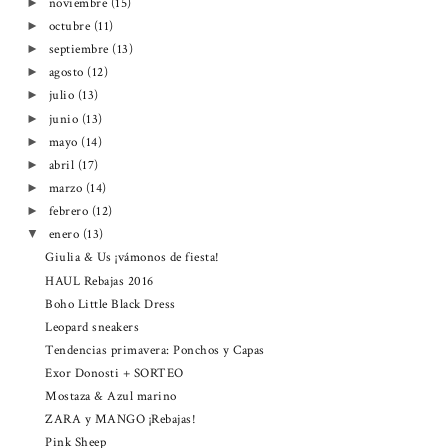
noviembre
(15)
►
octubre
(11)
►
septiembre
(13)
►
agosto
(12)
►
julio
(13)
►
junio
(13)
►
mayo
(14)
►
abril
(17)
►
marzo
(14)
►
febrero
(12)
►
enero
(13)
▼
Giulia & Us ¡vámonos de fiesta!
HAUL Rebajas 2016
Boho Little Black Dress
Leopard sneakers
Tendencias primavera: Ponchos y Capas
Exor Donosti + SORTEO
Mostaza & Azul marino
ZARA y MANGO ¡Rebajas!
Pink Sheep