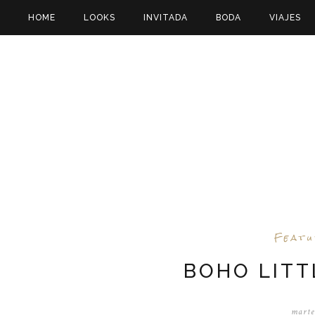
HOME
LOOKS
INVITADA
BODA
VIAJES
Feat
BOHO LITT
marte