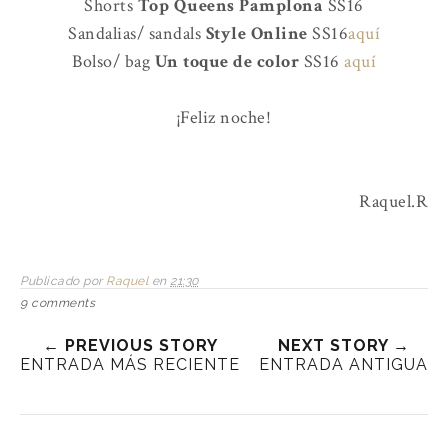
Shorts
Top Queens Pamplona
SS16
Sandalias/ sandals
Style Online
SS16
aquí
Bolso/ bag
Un toque de color
SS16
aquí
¡Feliz noche!
Raquel.R
Publicado por
Raquel
en
21:30
9 comments
← PREVIOUS STORY
NEXT STORY →
ENTRADA MÁS RECIENTE
ENTRADA ANTIGUA