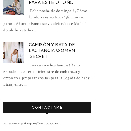
PARA ESTE OTOÑO
¡¡Feliz noche de domingo!! ¿Cómo
ha ido vuestro finde? ¡El mío sin
parar!. Ahora mismo estoy volviendo de Madrid
dónde he estado en ...
CAMISÓN Y BATA DE
LACTANCIA WOMEN
´SECRET
¡Buenas noches familia! Ya he
entrado en el tercer trimestre de embarazo y
empiezo a preparar cositas para la llegada de baby
Liam, entre ...
CONTÁCTAME
mitacondequitaypon@outlook.com