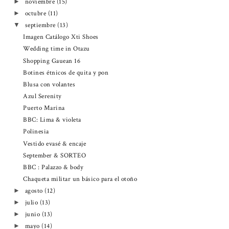
noviembre
(15)
►
octubre
(11)
►
septiembre
(13)
▼
Imagen Catálogo Xti Shoes
Wedding time in Otazu
Shopping Gauean 16
Botines étnicos de quita y pon
Blusa con volantes
Azul Serenity
Puerto Marina
BBC: Lima & violeta
Polinesia
Vestido evasé & encaje
September & SORTEO
BBC : Palazzo & body
Chaqueta militar un básico para el otoño
agosto
(12)
►
julio
(13)
►
junio
(13)
►
mayo
(14)
►