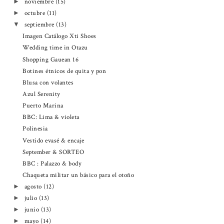
noviembre
(15)
►
octubre
(11)
►
septiembre
(13)
▼
Imagen Catálogo Xti Shoes
Wedding time in Otazu
Shopping Gauean 16
Botines étnicos de quita y pon
Blusa con volantes
Azul Serenity
Puerto Marina
BBC: Lima & violeta
Polinesia
Vestido evasé & encaje
September & SORTEO
BBC : Palazzo & body
Chaqueta militar un básico para el otoño
agosto
(12)
►
julio
(13)
►
junio
(13)
►
mayo
(14)
►