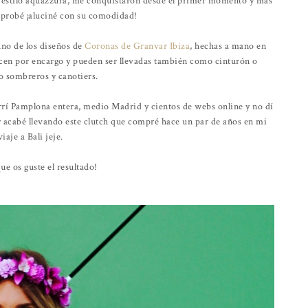
 estilo aquazzura, me conquistaron desde el primer momento y más
 probé ¡aluciné con su comodidad!
uno de los diseños de
Coronas de Granvar Ibiza
, hechas a mano en
s hacen por encargo y pueden ser llevadas también como cinturón o
 sombreros y canotiers.
rrí Pamplona entera, medio Madrid y cientos de webs online y no dí
 acabé llevando este clutch que compré hace un par de años en mi
viaje a Bali jeje.
ue os guste el resultado!