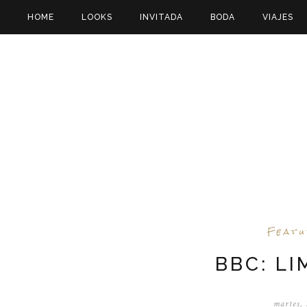
HOME
LOOKS
INVITADA
BODA
VIAJES
Feat
BBC: LI
martes, 