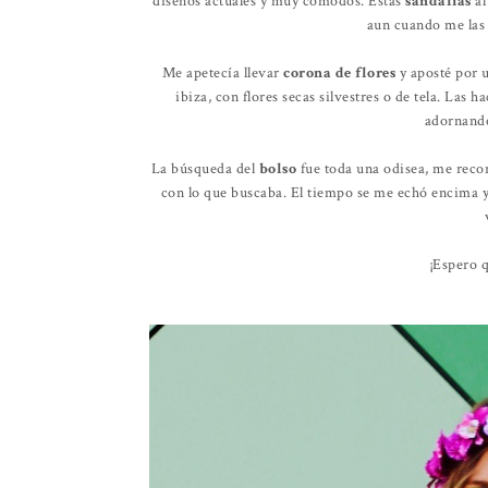
diseños actuales y muy cómodos. Estas
sandalias
al
aun cuando me las
Me apetecía llevar
corona de flores
y aposté por 
ibiza, con flores secas silvestres o de tela. La
adornando
La búsqueda del
bolso
fue toda una odisea, me reco
con lo que buscaba. El tiempo se me echó encima y
¡Espero q