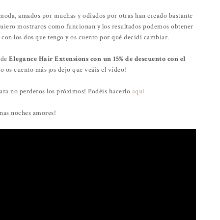
moda, amados por muchas y odiados por otras han creado bastante
y quiero mostraros como funcionan y los resultados podemos obtener
con los dos que tengo y os cuento por qué decidí cambiar.
 de
Elegance Hair Extensions con un 15% de descuento con el
No os cuento más ¡os dejo que veáis el vídeo!
 para no perderos los próximos! Podéis hacerlo
aquí
nas noches amores!