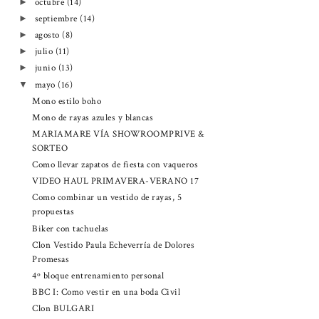
octubre
(14)
►
septiembre
(14)
►
agosto
(8)
►
julio
(11)
►
junio
(13)
►
mayo
(16)
▼
Mono estilo boho
Mono de rayas azules y blancas
MARIAMARE VÍA SHOWROOMPRIVE &
SORTEO
Como llevar zapatos de fiesta con vaqueros
VIDEO HAUL PRIMAVERA-VERANO 17
Como combinar un vestido de rayas, 5
propuestas
Biker con tachuelas
Clon Vestido Paula Echeverría de Dolores
Promesas
4º bloque entrenamiento personal
BBC I: Como vestir en una boda Civil
Clon BULGARI