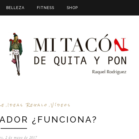
BELLEZA
FITNESS
SHOP
re
Ideas Regalo
Vídeos
,
,
SADOR ¿FUNCIONA?
s, 2 de mayo de 2017