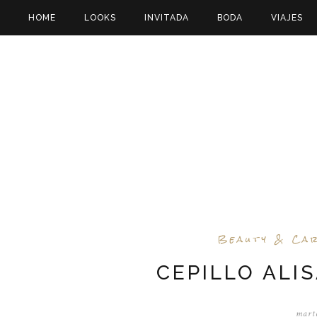
HOME
LOOKS
INVITADA
BODA
VIAJES
Beauty & Ca
CEPILLO ALI
marte