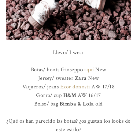
Llevo/ I wear
Botas/ boots Gioseppo
aquí
New
Jersey/ sweater
Zara
New
Vaqueros/ jeans
Exor donosti
AW 17/18
Gorra/ cup
H&M
AW 16/17
Bolso/ bag
Bimba & Lola
old
¿Qué os han parecido las botas? ¿os gustan los looks de
este estilo?