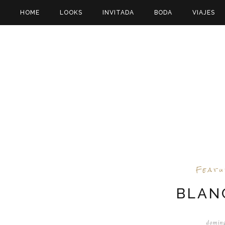
HOME
LOOKS
INVITADA
BODA
VIAJES
Feat
BLAN
doming