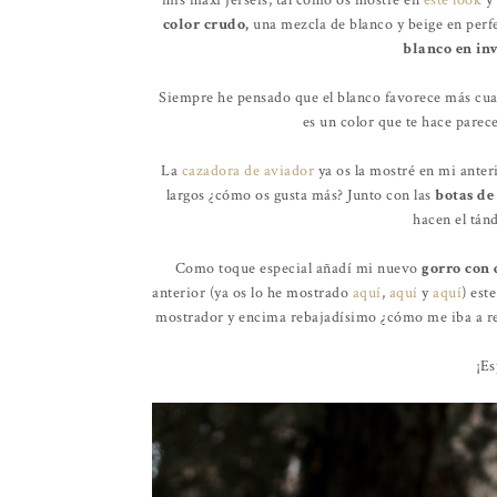
mis maxi jerséis, tal como os mostré en
este look
y
color crudo,
una mezcla de blanco y beige en per
blanco en in
Siempre he pensado que el blanco favorece más cua
es un color que te hace parec
La
cazadora de aviador
ya os la mostré en mi anter
largos ¿cómo os gusta más? Junto con las
botas de
hacen el tán
Como toque especial añadí mi nuevo
gorro con
anterior (ya os lo he mostrado
aquí
,
aquí
y
aquí
) est
mostrador y encima rebajadísimo ¿cómo me iba a res
¡Es