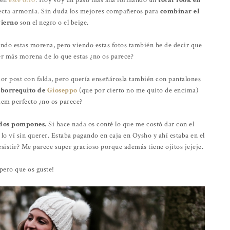
 en
este otro
. Hoy voy un paso más allá formando un
total look en
fecta armonía. Sin duda los mejores compañeros para
combinar el
vierno
son el negro o el beige.
ndo estas morena, pero viendo estas fotos también he de decir que
er más morena de lo que estas ¿no os parece?
ior post con falda, pero quería enseñárosla también con pantalones
 borrequito de
Gioseppo
(que por cierto no me quito de encima)
dem perfecto ¿no os parece?
 dos pompones.
Si hace nada os conté lo que me costó dar con el
e lo ví sin querer. Estaba pagando en caja en Oysho y ahí estaba en el
istir? Me parece super gracioso porque además tiene ojitos jejeje.
pero que os guste!