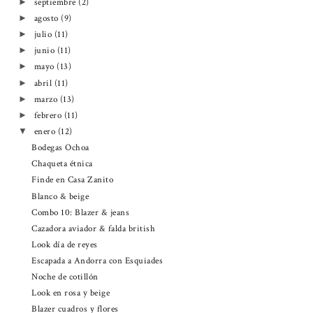
septiembre
(2)
►
agosto
(9)
►
julio
(11)
►
junio
(11)
►
mayo
(13)
►
abril
(11)
►
marzo
(13)
►
febrero
(11)
►
enero
(12)
▼
Bodegas Ochoa
Chaqueta étnica
Finde en Casa Zanito
Blanco & beige
Combo 10: Blazer & jeans
Cazadora aviador & falda british
Look día de reyes
Escapada a Andorra con Esquiades
Noche de cotillón
Look en rosa y beige
Blazer cuadros y flores