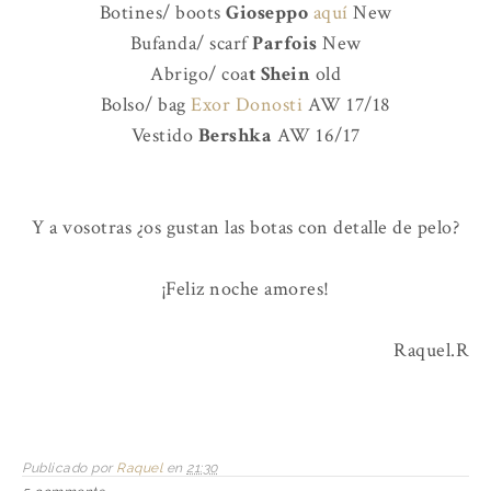
Botines/ boots
Gioseppo
aquí
New
Bufanda/ scarf
Parfois
New
Abrigo/ coa
t Shein
old
Bolso/ bag
Exor Donosti
AW 17/18
Vestido
Bershka
AW 16/17
Y a vosotras ¿os gustan las botas con detalle de pelo?
¡Feliz noche amores!
Raquel.R
Publicado por
Raquel
en
21:30