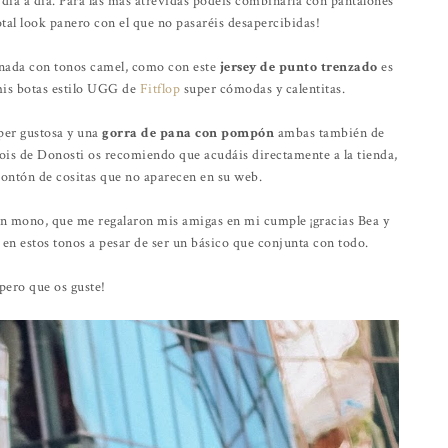
l día a día. Para las más atrevidas podéis combinarla con pantalones
tal look panero con el que no pasaréis desapercibidas!
nada con tonos camel, como con este
jersey de punto trenzado
es
mis botas estilo UGG de
Fitflop
super cómodas y calentitas.
er gustosa y una
gorra de pana con pompón
ambas también de
sois de Donosti os recomiendo que acudáis directamente a la tienda,
ontón de cositas que no aparecen en su web.
n mono, que me regalaron mis amigas en mi cumple ¡gracias Bea y
en estos tonos a pesar de ser un básico que conjunta con todo.
pero que os guste!