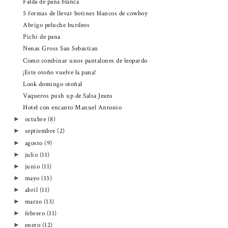
Falda de pana blanca
5 formas de llevar botines blancos de cowboy
Abrigo peluche burdeos
Pichi de pana
Nenas Gross San Sebastian
Como combinar unos pantalones de leopardo
¡Este otoño vuelve la pana!
Look domingo otoñal
Vaqueros push up de Salsa Jeans
Hotel con encanto Manuel Antonio
octubre
(8)
►
septiembre
(2)
►
agosto
(9)
►
julio
(11)
►
junio
(11)
►
mayo
(13)
►
abril
(11)
►
marzo
(13)
►
febrero
(11)
►
enero
(12)
►