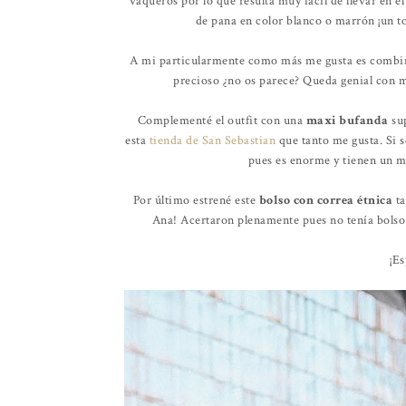
vaqueros por lo que resulta muy fácil de llevar en e
de pana en color blanco o marrón ¡un to
A mi particularmente como más me gusta es combi
precioso ¿no os parece? Queda genial con 
Complementé el outfit con una
maxi bufanda
sup
esta
tienda de San Sebastian
que tanto me gusta. Si 
pues es enorme y tienen un m
Por último estrené este
bolso con correa étnica
ta
Ana! Acertaron plenamente pues no tenía bolso 
¡Es