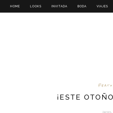
HOME
LOOKS
INVITADA
BODA
VIAJES
Feat
¡ESTE OTOÑO
jueves,